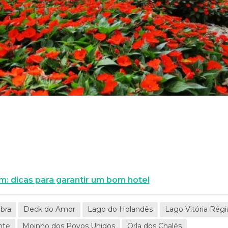
 dicas para garantir um bom hotel
bra
Deck do Amor
Lago do Holandês
Lago Vitória Régi
nte
Moinho dos Povos Unidos
Orla dos Chalés