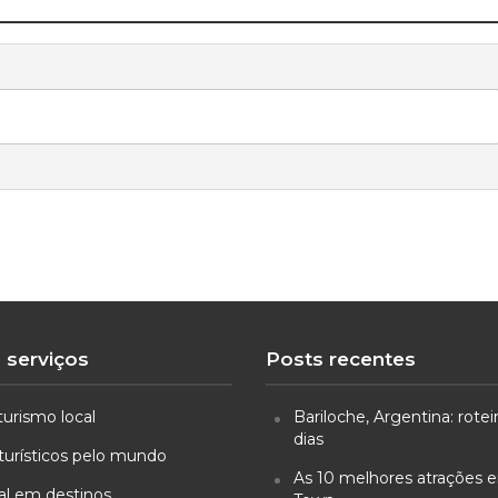
 serviços
Posts recentes
turismo local
Bariloche, Argentina: rotei
dias
turísticos pelo mundo
As 10 melhores atrações
ual em destinos