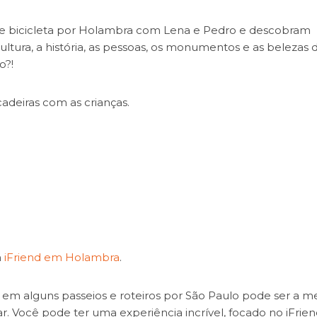
e bicicleta por Holambra com Lena e Pedro e descobram
ultura, a história, as pessoas, os monumentos e as belezas 
o?!
cadeiras com as crianças.
m
iFriend em Holambra
.
m alguns passeios e roteiros por São Paulo pode ser a m
. Você pode ter uma experiência incrível, focado no iFrie