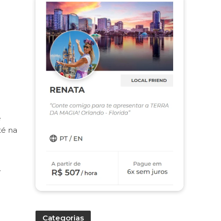
é
té na
.
Categorias