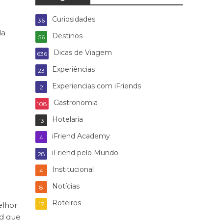
Curiosidades
36
da
Destinos
56
Dicas de Viagem
636
Experiências
23
Experiencias com iFriends
2
Gastronomia
108
Hotelaria
13
iFriend Academy
4
iFriend pelo Mundo
28
Institucional
4
Notícias
8
Roteiros
elhor
17
nd que