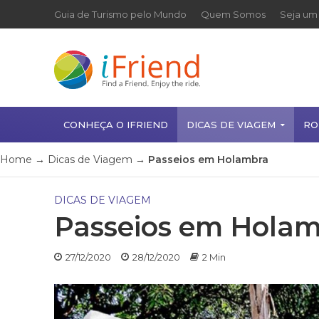
Guia de Turismo pelo Mundo
Quem Somos
Seja um 
CONHEÇA O IFRIEND
DICAS DE VIAGEM
RO
Home
→
Dicas de Viagem
→
Passeios em Holambra
DICAS DE VIAGEM
Passeios em Hola
27/12/2020
28/12/2020
2 Min