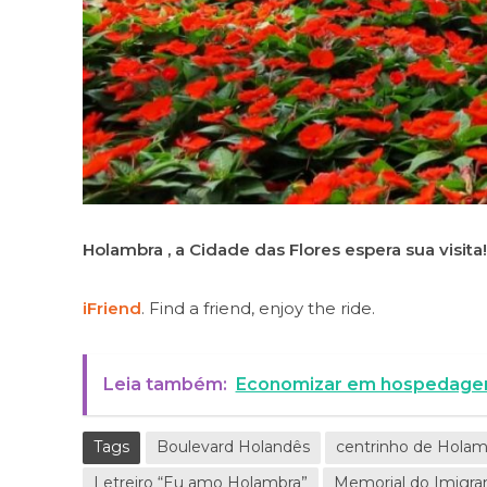
Holambra , a Cidade das Flores espera sua visita!
iFriend
. Find a friend, enjoy the ride.
Leia também:
Economizar em hospedagem:
Tags
Boulevard Holandês
centrinho de Holam
Letreiro “Eu amo Holambra”
Memorial do Imigra