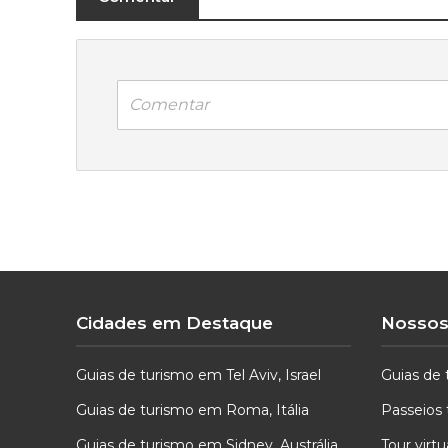
Comentar
Cidades em Destaque
Nossos
Guias de turismo em Tel Aviv, Israel
Guias de 
Guias de turismo em Roma, Itália
Passeios 
Guias de turismo em Sidney, Austrália
Tour virt