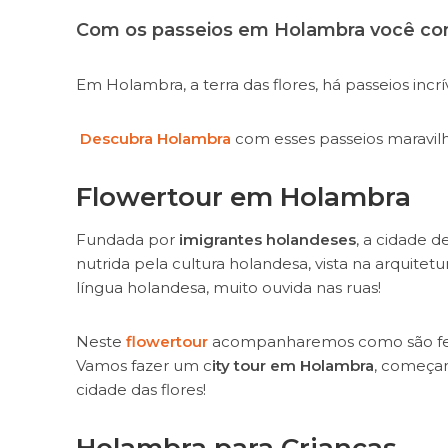
Com os passeios em Holambra você con
Em Holambra, a terra das flores, há passeios incrív
Descubra Holambra
com esses passeios maravilh
Flowertour em Holambra
Fundada por
imigrantes holandeses
, a cidade 
nutrida pela cultura holandesa, vista na arquitetu
língua holandesa, muito ouvida nas ruas!
Neste
flowertour
acompanharemos como são feita
Vamos fazer um c
ity tour em Holambra
, começan
cidade das flores!
Holambra para Crianças