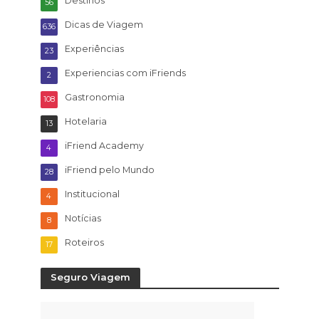
Destinos
56
Dicas de Viagem
636
Experiências
23
Experiencias com iFriends
2
Gastronomia
108
Hotelaria
13
iFriend Academy
4
iFriend pelo Mundo
28
Institucional
4
Notícias
8
Roteiros
17
Seguro Viagem