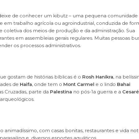
 deixe de conhecer um kibutz – uma pequena comunidade
m trabalho agrícola ou agroindustrial, conduzida de for
de coletiva dos meios de produção e da administração. Sua
egrantes em assembleias gerais regulares. Muitas pessoas b
nder os processos administrativos.
ue gostam de histórias bíblicas é o
Rosh
Hanikra
, na belíss
idades de
Haifa
, onde tem o
Mont Carmel
e o lindo
Bahai
s Cruzadas, parte da
Palestina
no pós-1a guerra e a
Cesaré
 arqueológicos.
io animadíssimo, com casas bonitas, restaurantes e vida not
arasailing e diversos esportes aquáticos.