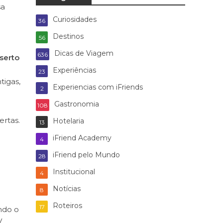
sa
Curiosidades
36
Destinos
56
Dicas de Viagem
636
serto
Experiências
23
tigas,
Experiencias com iFriends
2
Gastronomia
108
ertas.
Hotelaria
13
iFriend Academy
4
iFriend pelo Mundo
28
Institucional
4
Notícias
8
Roteiros
17
ndo o
,