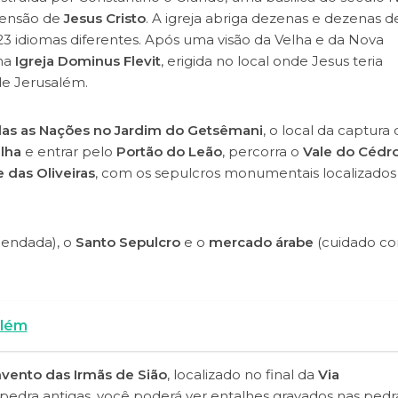
censão de
Jesus Cristo
. A igreja abriga dezenas e dezenas d
3 idiomas diferentes. Após uma visão da Velha e da Nova
na
Igreja Dominus Flevit
, erigida no local onde Jesus teria
de Jerusalém.
das as Nações no Jardim do Getsêmani
, o local da captura 
lha
e entrar pelo
Portão do Leão
, percorra o
Vale do Cédr
 das Oliveiras
, com os sepulcros monumentais localizado
gendada), o
Santo Sepulcro
e o
mercado árabe
(cuidado co
além
vento das Irmãs de Sião
, localizado no final da
Via
pedra antigas, você poderá ver entalhes gravados nas pedr