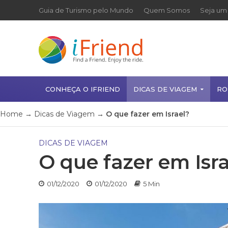
Guia de Turismo pelo Mundo
Quem Somos
Seja um 
CONHEÇA O IFRIEND
DICAS DE VIAGEM
RO
Home
→
Dicas de Viagem
→
O que fazer em Israel?
DICAS DE VIAGEM
O que fazer em Isr
01/12/2020
01/12/2020
5 Min