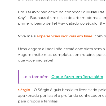
Em
Tel Aviv
não deixe de conhecer o
Museu de A
City
” – Bauhaus é um estilo de arte moderna al
primeiro bairro de Tel Aviv, datado do século 19 –
Viva mais
experiências incríveis em Israel
com os
Uma viagem à Israel não estará completa sem a c
viagem muito mais completa, com roteiros perso
que você não sabe!
Leia também:
O que fazer em Jerusalém
Sérgio
–
O Sérgio é guia brasileiro licenciado pel
apaixonado por Israel e profundo conhecedor da C
para grupos e famílias.