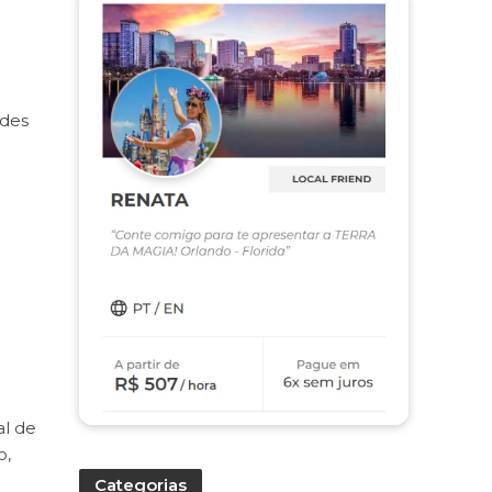
ades
al de
o,
Categorias