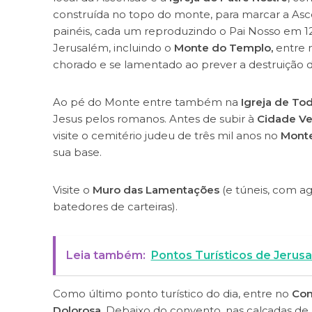
construída no topo do monte, para marcar a As
painéis, cada um reproduzindo o Pai Nosso em 12
Jerusalém, incluindo o
Monte do Templo,
entre 
chorado e se lamentado ao prever a destruição 
Ao pé do Monte entre também na
Igreja de To
Jesus pelos romanos. Antes de subir à
Cidade Ve
visite o cemitério judeu de três mil anos no
Monte
sua base.
Visite o
Muro das Lamentações
(e túneis, com a
batedores de carteiras).
Leia também:
Pontos Turísticos de Jerus
Como último ponto turístico do dia, entre no
Con
Dolorosa.
Debaixo do convento, nas calçadas de 