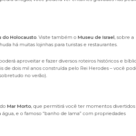
 do Holocausto
. Visite também o
Museu de
Israel
, sobre a
da há muitas lojinhas para turistas e restaurantes.
oderá aproveitar e fazer diversos roteiros históricos e bíbli
ais de dois mil anos construída pelo Rei Herodes – você pod
sobretudo no verão).
s do
Mar Morto
, que permitirá você ter momentos divertidos
 na água, e o famoso “banho de lama” com propriedades