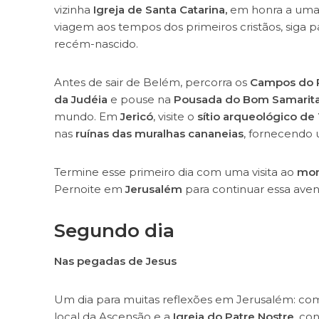
vizinha
Igreja de Santa Catarina,
em honra a uma 
viagem aos tempos dos primeiros cristãos, siga p
recém-nascido.
Antes de sair de Belém, percorra os
Campos do 
da Judéia
e pouse na
Pousada do Bom Samarit
mundo. Em
Jericó
, visite o
sítio arqueológico de 
nas
ruínas das muralhas cananeias
, fornecendo 
Termine esse primeiro dia com uma visita ao
mon
Pernoite em
Jerusalém
para continuar essa aven
Segundo dia
Nas pegadas de Jesus
Um dia para muitas reflexões em Jerusalém: come
local da Ascensão e a
Igreja do Patre Nostre
, co