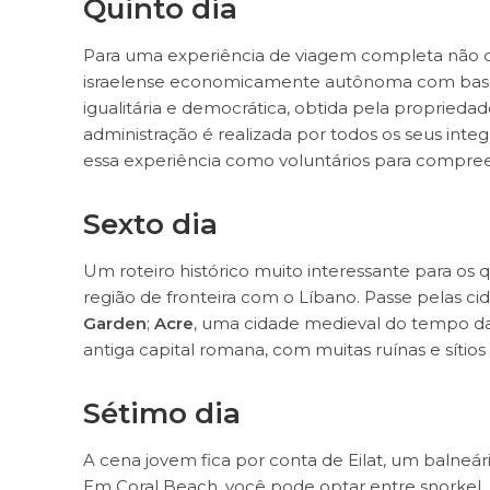
Quinto dia
Para uma experiência de viagem completa não
israelense economicamente autônoma com base e
igualitária e democrática, obtida pela proprieda
administração é realizada por todos os seus int
essa experiência como voluntários para compree
Sexto dia
Um roteiro histórico muito interessante para os q
região de fronteira com o Líbano. Passe pelas c
Garden
;
Acre
, uma cidade medieval do tempo da
antiga capital romana, com muitas ruínas e sítios
Sétimo dia
A cena jovem fica por conta de Eilat, um balneár
Em Coral Beach, você pode optar entre snorkel, p