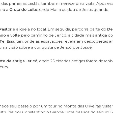
das primeiras cristãs, também merece uma visita. Após es
ara a
Gruta do Leite,
onde Maria cuidou de Jesus quando
Pastor
e a igreja no local. Em seguida, percorra parte do
De
ano
e volte pelo caminho de Jericó, a cidade mais antiga do
Tel Essultan
, onde as escavações revelaram descobertas an
uma visão sobre a conquista de Jericó por Josué.
te da antiga Jericó
, onde 25 cidades antigas foram descob
tura.
ce seu passeio por um tour no Monte das Oliveiras, visita
nstruída por Constantino o Grande, uma basílica do século IV