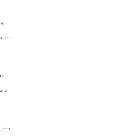
ma
uscam
ima
a
, a
urna.