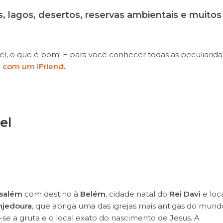
, lagos, desertos, reservas ambientais e muitos
l, o que é bom! E para você conhecer todas as peculiarid
l com um iFriend
.
el
usalém
com destino à
Belém
, cidade natal do
Rei Davi
e loc
njedoura
, que abriga uma das igrejas mais antigas do mund
a-se a gruta e o local exato do nascimento de Jesus. A