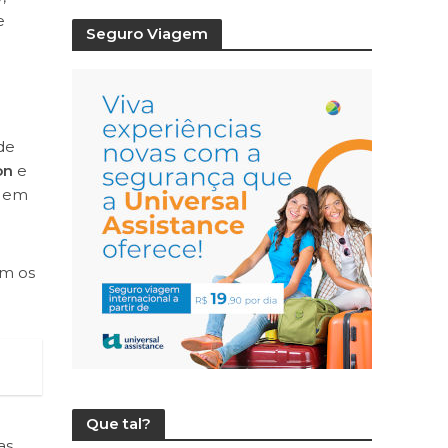
e
Seguro Viagem
de
on
e
s em
m os
Que tal?
as