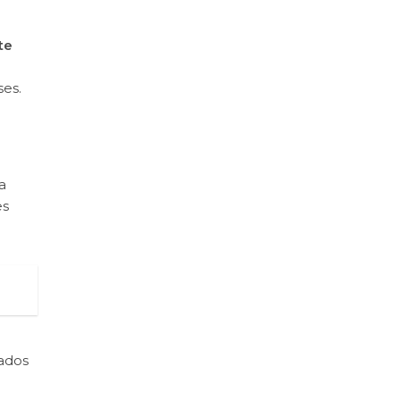
te
ses.
a
es
zados