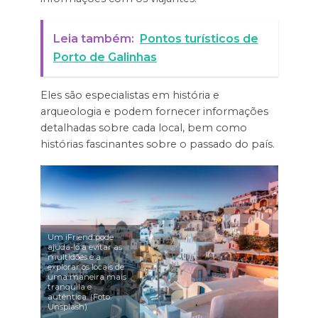
Leia também:
Pontos turísticos de
Porto de Galinhas
Eles são especialistas em história e
arqueologia e podem fornecer informações
detalhadas sobre cada local, bem como
histórias fascinantes sobre o passado do país.
Um iFriend pode
ajudá-lo a evitar as
multidões e a
explorar os locais de
uma maneira mais
tranquila e
autêntica. (Foto:
Unsplash)