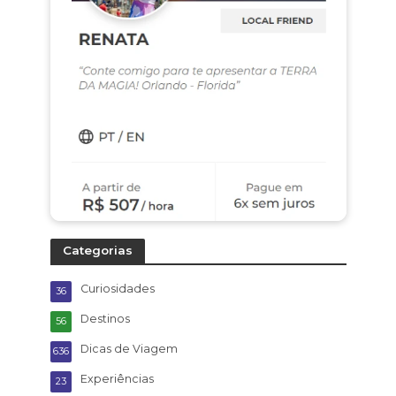
Categorias
Curiosidades
36
Destinos
56
Dicas de Viagem
636
Experiências
23