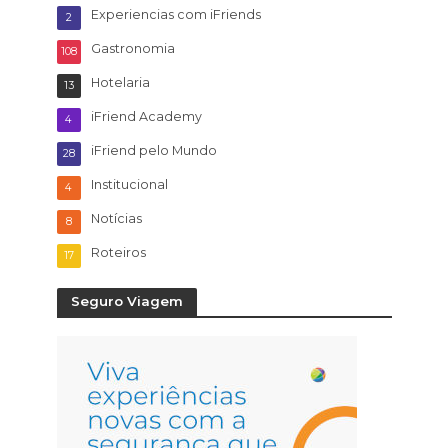
Experiencias com iFriends
2
Gastronomia
108
Hotelaria
13
iFriend Academy
4
iFriend pelo Mundo
28
Institucional
4
Notícias
8
Roteiros
17
Seguro Viagem