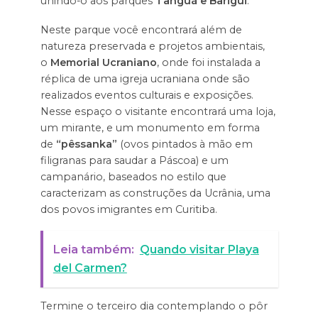
unindo-o aos parques
Tanguá e Barigui
.
Neste parque você encontrará além de
natureza preservada e projetos ambientais,
o
Memorial Ucraniano
, onde foi instalada a
réplica de uma igreja ucraniana onde são
realizados eventos culturais e exposições.
Nesse espaço o visitante encontrará uma loja,
um mirante, e um monumento em forma
de
“pêssanka”
(ovos pintados à mão em
filigranas para saudar a Páscoa) e um
campanário, baseados no estilo que
caracterizam as construções da Ucrânia, uma
dos povos imigrantes em Curitiba.
Leia também:
Quando visitar Playa
del Carmen?
Termine o terceiro dia contemplando o pôr