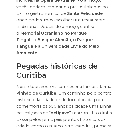
incríveis na
Ópera de Arame
. No almoço,
vocês podem conferir os pratos italianos no
bairro gastronômico de
Santa Felicidade
,
onde poderemos escolher um restaurante
tradicional. Depois do almoço, confira
o
Memorial Ucraniano no Parque
Tingui,
o
Bosque Alemão
, o
Parque
Tanguá
e a
Universidade Livre do Meio
Ambiente
.
Pegadas históricas de
Curitiba
Nesse tour, você vai conhecer a famosa
Linha
Pinhão de Curitiba
. Um caminho pelo centro
histórico da cidade onde foi colocada para
comemorar os 300 anos da cidade uma Linha
nas calçadas de “
petipave
” marrom. Essa linha
passa pelos principais pontos históricos da
cidade, como o marco zero, catedral, primeira