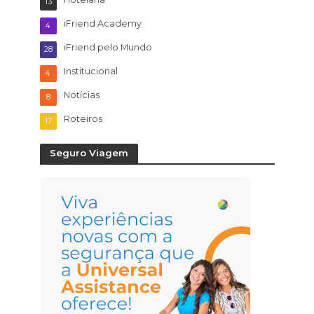
13
iFriend Academy
4
iFriend pelo Mundo
28
Institucional
4
Notícias
8
Roteiros
17
Seguro Viagem