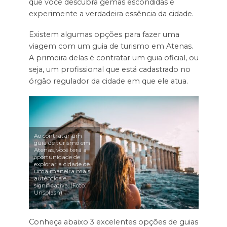
que você descubra gemas escondidas e
experimente a verdadeira essência da cidade.
Existem algumas opções para fazer uma
viagem com um guia de turismo em Atenas.
A primeira delas é contratar um guia oficial, ou
seja, um profissional que está cadastrado no
órgão regulador da cidade em que ele atua.
Ao contratar um
guia de turismo em
Atenas, você terá a
oportunidade de
explorar a cidade de
uma maneira mais
autêntica e
significativa. (Foto:
Unsplash)
Conheça abaixo 3 excelentes opções de guias