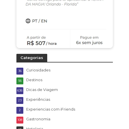
Categorias
Curiosidades
36
Destinos
56
Dicas de Viagem
636
Experiências
23
Experiencias com iFriends
2
Gastronomia
108
Hotelaria