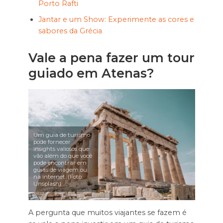
Porto Rafti
Jantar e um Show: Experimente as cores e
sabores da Grécia
Vale a pena fazer um tour
guiado em Atenas?
Um guia de turismo
pode fornecer
insights valiosos que
vão além do que você
pode encontrar em
guias de viagem ou
na internet. (Foto:
Unsplash)
A pergunta que muitos viajantes se fazem é