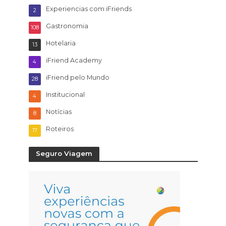
Experiencias com iFriends
2
Gastronomia
108
Hotelaria
13
iFriend Academy
4
iFriend pelo Mundo
28
Institucional
4
Notícias
8
Roteiros
17
Seguro Viagem