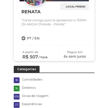
Categorias
Curiosidades
36
Destinos
56
Dicas de Viagem
636
Experiências
23