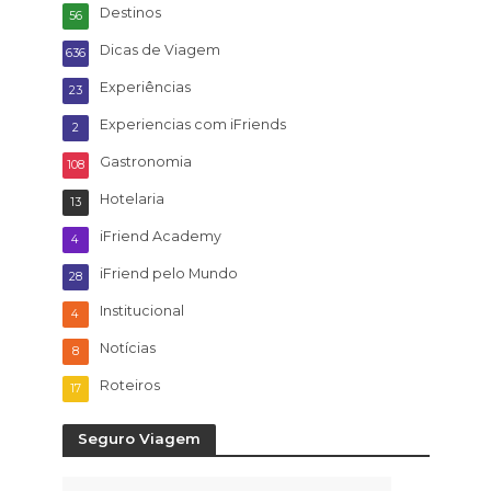
Destinos
56
Dicas de Viagem
636
Experiências
23
Experiencias com iFriends
2
Gastronomia
108
Hotelaria
13
iFriend Academy
4
iFriend pelo Mundo
28
Institucional
4
Notícias
8
Roteiros
17
Seguro Viagem