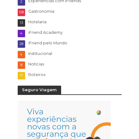
Experiencias com iFriends
2
Gastronomia
108
Hotelaria
13
iFriend Academy
4
iFriend pelo Mundo
28
Institucional
4
Notícias
8
Roteiros
17
Seguro Viagem