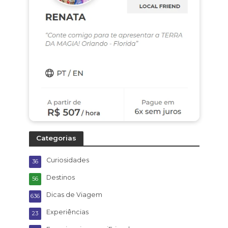
Categorias
Curiosidades
36
Destinos
56
Dicas de Viagem
636
Experiências
23