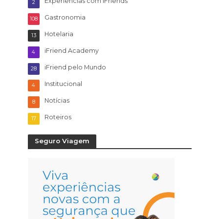
Experiencias com iFriends
2
Gastronomia
108
Hotelaria
13
iFriend Academy
4
iFriend pelo Mundo
28
Institucional
4
Notícias
8
Roteiros
17
Seguro Viagem