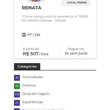
Categorias
Curiosidades
36
Destinos
56
Dicas de Viagem
636
Experiências
23