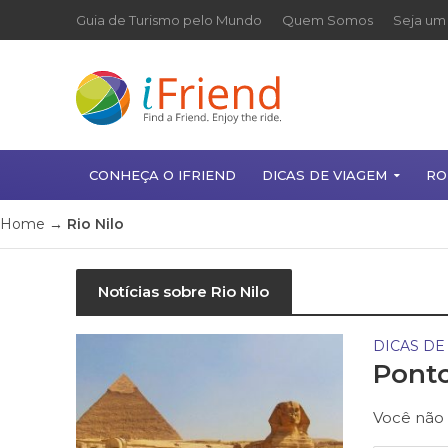
Guia de Turismo pelo Mundo
Quem Somos
Seja um 
CONHEÇA O IFRIEND
DICAS DE VIAGEM
RO
Home
→
Rio Nilo
Notícias sobre Rio Nilo
DICAS DE
Ponto
Você não 