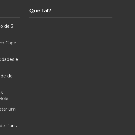
Que tal?
ro de 3
 em Cape
sidades e
ade do
as
Holé
ratar um
de Paris