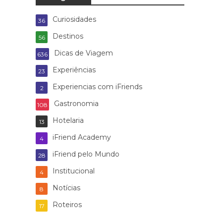
Curiosidades
36
Destinos
56
Dicas de Viagem
636
Experiências
23
Experiencias com iFriends
2
Gastronomia
108
Hotelaria
13
iFriend Academy
4
iFriend pelo Mundo
28
Institucional
4
Notícias
8
Roteiros
17