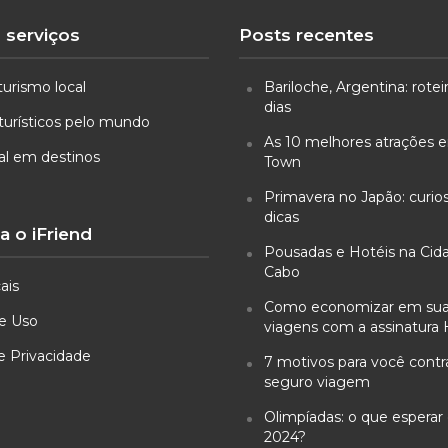
 serviços
Posts recentes
turismo local
Bariloche, Argentina: rotei
dias
turísticos pelo mundo
As 10 melhores atrações
ual em destinos
Town
Primavera no Japão: curio
dicas
 o iFriend
Pousadas e Hotéis na Cid
Cabo
ais
Como economizar em su
e Uso
viagens com a assinatura 
de Privacidade
7 motivos para você cont
seguro viagem
Olimpíadas: o que esperar 
2024?