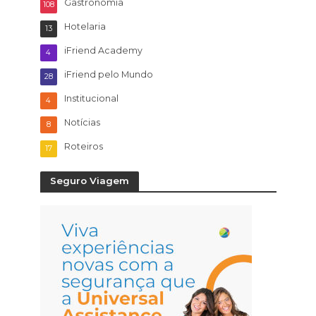
Gastronomia
108
Hotelaria
13
iFriend Academy
4
iFriend pelo Mundo
28
Institucional
4
Notícias
8
Roteiros
17
Seguro Viagem