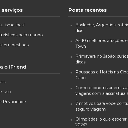
 serviços
Posts recentes
turismo local
Bariloche, Argentina: rotei
dias
turísticos pelo mundo
As 10 melhores atrações
ual em destinos
Town
Primavera no Japão: curio
dicas
 o iFriend
Pousadas e Hotéis na Cid
Cabo
ais
Como economizar em su
e Uso
viagens com a assinatura 
de Privacidade
7 motivos para você cont
seguro viagem
Olimpíadas: o que esperar 
2024?