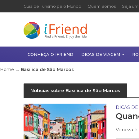
Guia de Turismo pelo Mundo
Quem Somos
Seja um 
CONHEÇA O IFRIEND
DICAS DE VIAGEM
RO
Home
→
Basílica de São Marcos
Notícias sobre Basílica de São Marcos
DICAS DE
Quand
Veneza é f