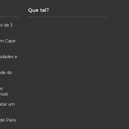
Que tal?
ro de 3
 em Cape
sidades e
ade do
as
Holé
ratar um
de Paris