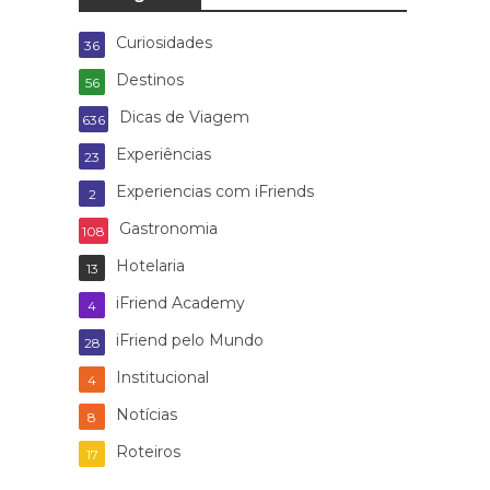
Curiosidades
36
Destinos
56
Dicas de Viagem
636
Experiências
23
Experiencias com iFriends
2
Gastronomia
108
Hotelaria
13
iFriend Academy
4
iFriend pelo Mundo
28
Institucional
4
Notícias
8
Roteiros
17