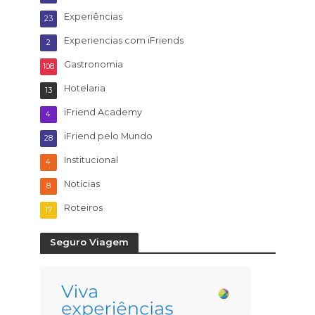
Experiências
23
Experiencias com iFriends
2
Gastronomia
108
Hotelaria
13
iFriend Academy
4
iFriend pelo Mundo
28
Institucional
4
Notícias
8
Roteiros
17
Seguro Viagem