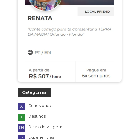
Categorias
Curiosidades
36
Destinos
56
Dicas de Viagem
636
Experiências
23