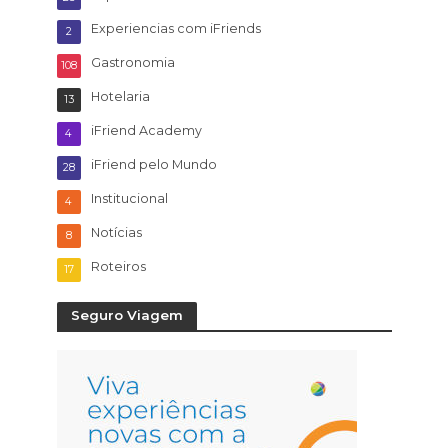
Experiencias com iFriends
2
Gastronomia
108
Hotelaria
13
iFriend Academy
4
iFriend pelo Mundo
28
Institucional
4
Notícias
8
Roteiros
17
Seguro Viagem