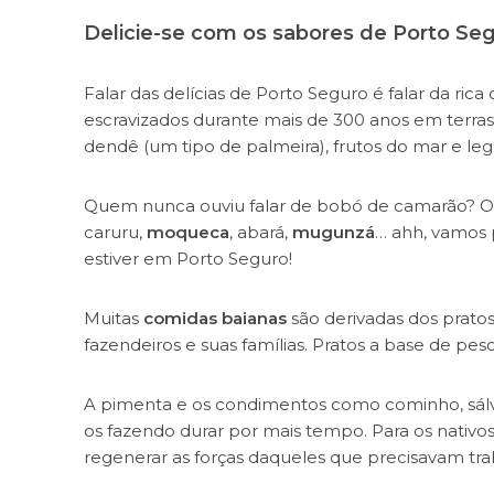
Delicie-se com os sabores de Porto Se
Falar das delícias de Porto Seguro é falar da rica
escravizados durante mais de 300 anos em terras
dendê (um tipo de palmeira), frutos do mar e le
Quem nunca ouviu falar de bobó de camarão? 
caruru,
moqueca
, abará,
mugunzá
… ahh, vamos 
estiver em Porto Seguro!
Muitas
comidas baianas
são derivadas dos pratos
fazendeiros e suas famílias. Pratos a base de pes
A pimenta e os condimentos como cominho, sálvi
os fazendo durar por mais tempo. Para os nativo
regenerar as forças daqueles que precisavam tra