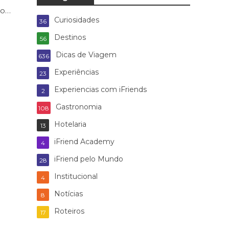
to…
Curiosidades
36
Destinos
56
Dicas de Viagem
636
Experiências
23
Experiencias com iFriends
2
Gastronomia
108
Hotelaria
13
iFriend Academy
4
iFriend pelo Mundo
28
Institucional
4
Notícias
8
Roteiros
17