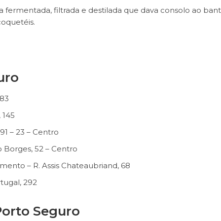
ermentada, filtrada e destilada que dava consolo ao ban
coquetéis.
uro
 83
 145
91 – 23 – Centro
 Borges, 52 – Centro
mento – R. Assis Chateaubriand, 68
tugal, 292
orto Seguro