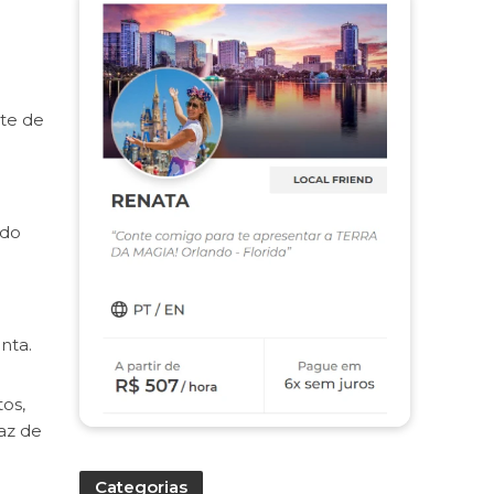
ite de
ndo
nta.
os,
az de
Categorias