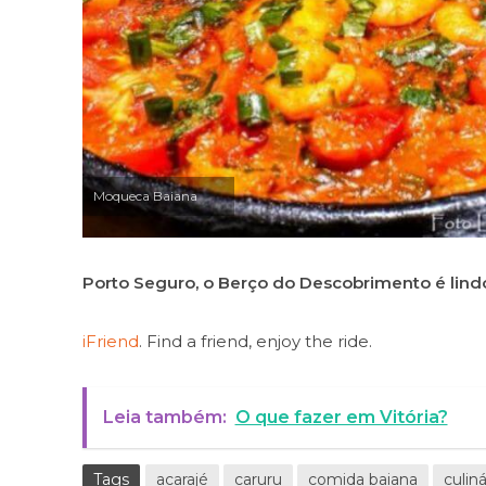
Moqueca Baiana
Porto Seguro, o Berço do Descobrimento é lindo
iFriend
. Find a friend, enjoy the ride.
Leia também:
O que fazer em Vitória?
Tags
acarajé
caruru
comida baiana
culiná