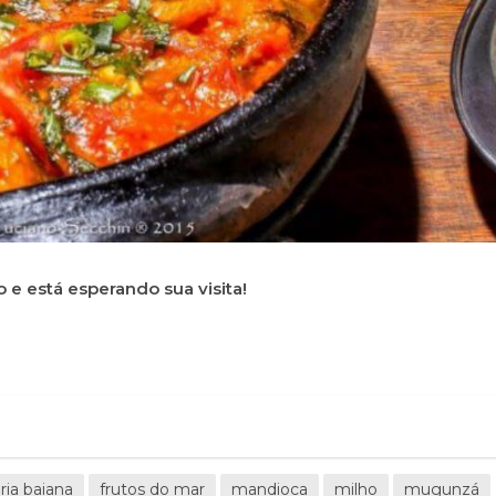
 e está esperando sua visita!
ria baiana
frutos do mar
mandioca
milho
mugunzá