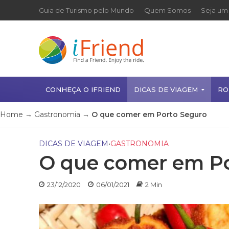
Guia de Turismo pelo Mundo
Quem Somos
Seja um 
CONHEÇA O IFRIEND
DICAS DE VIAGEM
RO
Home
→
Gastronomia
→
O que comer em Porto Seguro
DICAS DE VIAGEM
•
GASTRONOMIA
O que comer em Po
23/12/2020
06/01/2021
2 Min