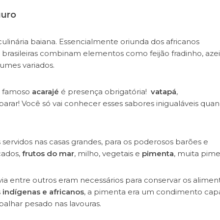
guro
 culinária baiana. Essencialmente oriunda dos africanos
 brasileiras combinam elementos como feijão fradinho, aze
gumes variados.
O famoso
acarajé
é presença obrigatória!
vatapá
,
parar! Você só vai conhecer esses sabores inigualáveis qua
 servidos nas casas grandes, para os poderosos barões e
cados,
frutos do mar
, milho, vegetais e
pimenta
, muita pime
a entre outros eram necessários para conservar os aliment
s
indígenas e africanos
, a pimenta era um condimento cap
balhar pesado nas lavouras.