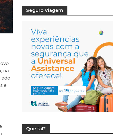
Seguro Viagem
novo
, na
olado
s e
e
Que tal?
m