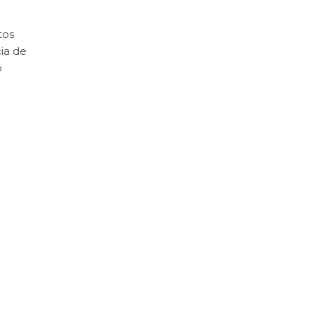
tos
ia de
o