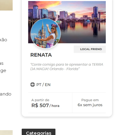
xão
as
nge
zando
Categorias