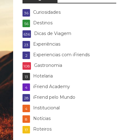
Curiosidades
36
Destinos
56
Dicas de Viagem
636
Experiências
23
Experiencias com iFriends
2
Gastronomia
108
Hotelaria
13
iFriend Academy
4
iFriend pelo Mundo
28
Institucional
4
Notícias
8
Roteiros
17