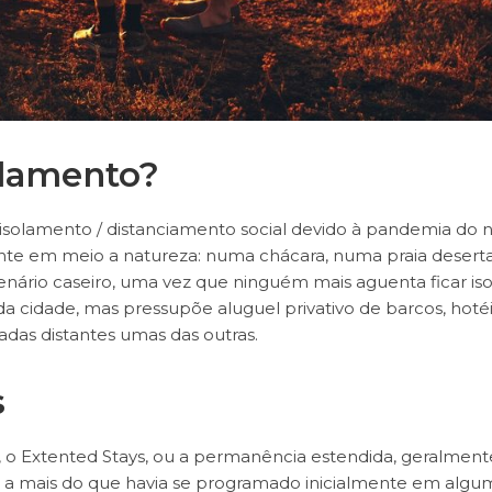
olamento?
 isolamento / distanciamento social devido à pandemia do 
ente em meio a natureza: numa chácara, numa praia deserta
nário caseiro, uma vez que ninguém mais aguenta ficar is
a cidade, mas pressupõe aluguel privativo de barcos, hotéi
as distantes umas das outras.
s
 o Extented Stays, ou a permanência estendida, geralment
a mais do que havia se programado inicialmente em algu