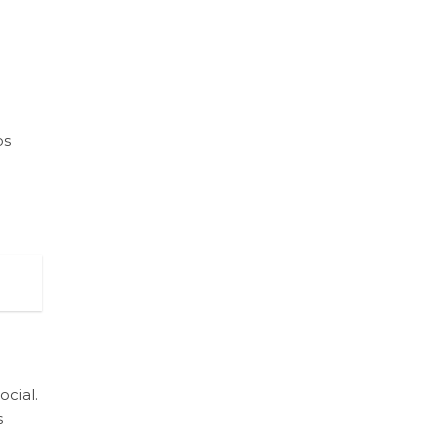
os
cial.
s