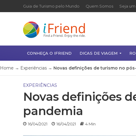
Guia de Turismo pelo Mundo
Quem Somos
Seja um 
CONHEÇA O IFRIEND
DICAS DE VIAGEM
RO
Home
→
Experiências
→
Novas definições de turismo no pó
EXPERIÊNCIAS
Novas definições d
pandemia
16/04/2021
16/04/2021
4 Min