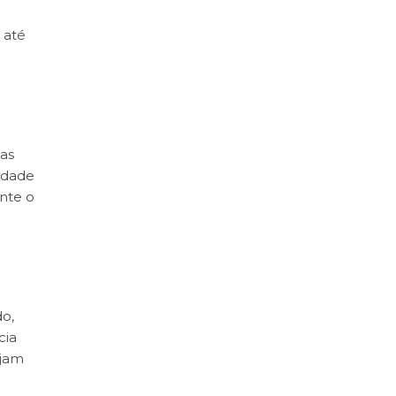
 até
das
idade
nte o
do,
cia
ejam