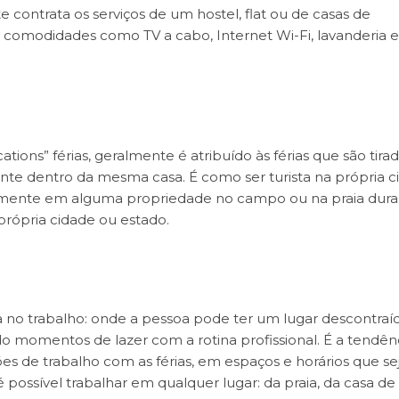
te contrata os serviços de um hostel, flat ou de casas de
omodidades como TV a cabo, Internet Wi-Fi, lavanderia e
ations” férias, geralmente é atribuído às férias que são tira
nte dentro da mesma casa. É como ser turista na própria c
amente em alguma propriedade no campo ou na praia dura
própria cidade ou estado.
a no trabalho: onde a pessoa pode ter um lugar descontraí
 momentos de lazer com a rotina profissional. É a tendên
ões de trabalho com as férias, em espaços e horários que s
 possível trabalhar em qualquer lugar: da praia, da casa de