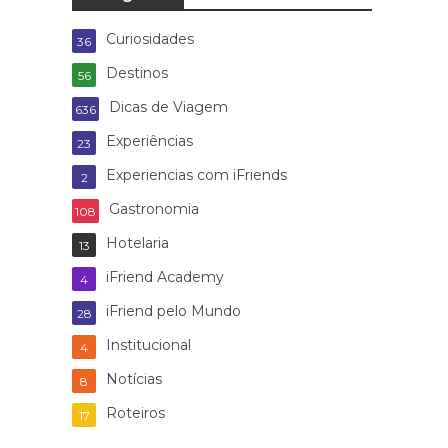
Curiosidades
36
Destinos
56
Dicas de Viagem
636
Experiências
23
Experiencias com iFriends
2
Gastronomia
108
Hotelaria
13
iFriend Academy
4
iFriend pelo Mundo
28
Institucional
4
Notícias
8
Roteiros
17