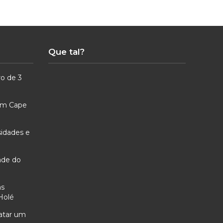
Que tal?
ro de 3
 em Cape
sidades e
ade do
as
Holé
ratar um