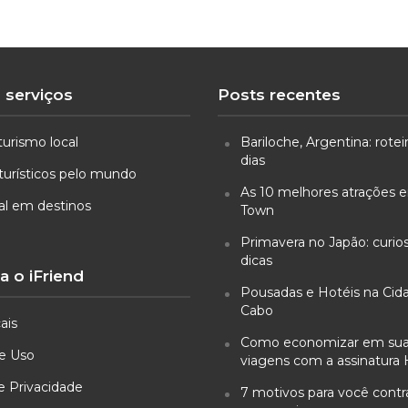
 serviços
Posts recentes
turismo local
Bariloche, Argentina: rotei
dias
turísticos pelo mundo
As 10 melhores atrações
ual em destinos
Town
Primavera no Japão: curio
dicas
 o iFriend
Pousadas e Hotéis na Cid
Cabo
ais
Como economizar em su
e Uso
viagens com a assinatura 
de Privacidade
7 motivos para você cont