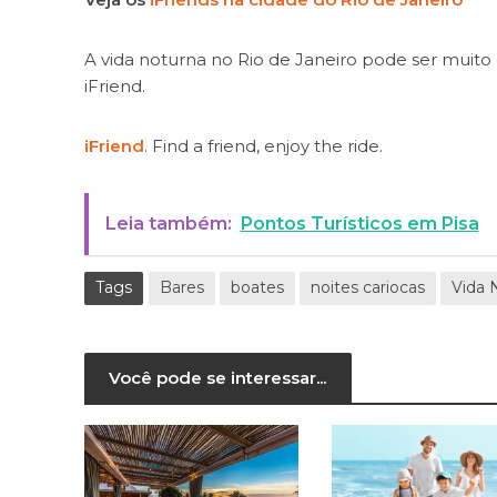
A vida noturna no Rio de Janeiro pode ser muit
iFriend.
iFriend
. Find a friend, enjoy the ride.
Leia também:
Pontos Turísticos em Pisa
Tags
Bares
boates
noites cariocas
Vida 
Você pode se interessar...