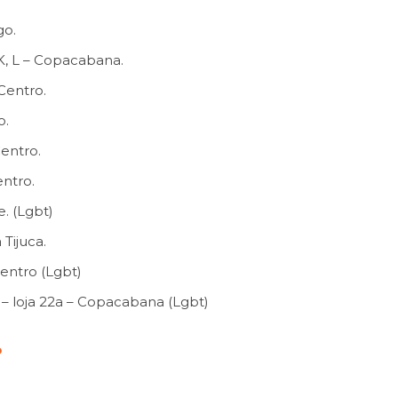
go.
 K, L – Copacabana.
Centro.
o.
Centro.
entro.
. (Lgbt)
Tijuca.
Centro (Lgbt)
– loja 22a – Copacabana (Lgbt)
o