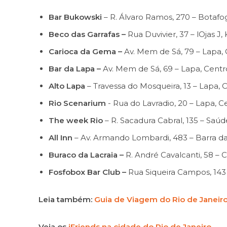
Bar Bukowski
– R. Álvaro Ramos, 270 – Botafo
Beco das Garrafas –
Rua Duvivier, 37 – lOjas J,
Carioca da Gema –
Av. Mem de Sá, 79 – Lapa, 
Bar da Lapa –
Av. Mem de Sá, 69 – Lapa, Centr
Alto Lapa
– Travessa do Mosqueira, 13 – Lapa, 
Rio Scenarium
­- Rua do Lavradio, 20 – Lapa, C
The week Rio
– R. Sacadura Cabral, 135 – Saúde
All Inn
– Av. Armando Lombardi, 483 – Barra da 
Buraco da Lacraia –
R. André Cavalcanti, 58 – 
Fosfobox Bar Club –
Rua Siqueira Campos, 143 
Leia também:
Guia de Viagem do Rio de Janeir
Veja os
iFriends na cidade do Rio de Janeiro