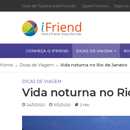
Guia de Turismo pelo Mundo
Quem Somos
Seja um 
CONHEÇA O IFRIEND
DICAS DE VIAGEM
RO
Home
→
Dicas de Viagem
→
Vida noturna no Rio de Janeiro
DICAS DE VIAGEM
Vida noturna no Ri
24/11/2020
11/12/2020
2 Min