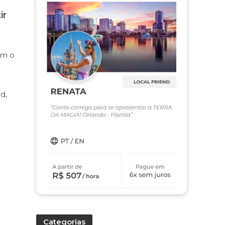
ir
em o
d,
Categorias