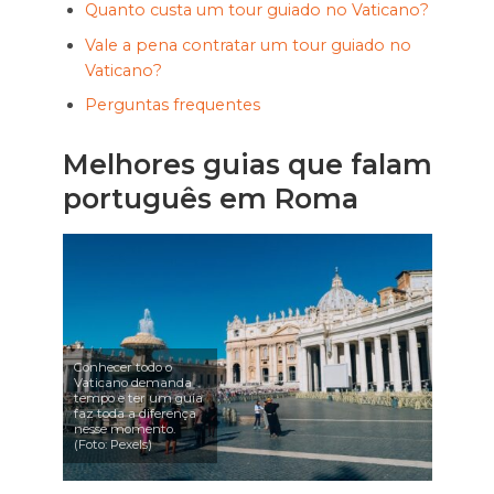
Quanto custa um tour guiado no Vaticano?
Vale a pena contratar um tour guiado no
Vaticano?
Perguntas frequentes
Melhores guias que falam
português em Roma
Conhecer todo o
Vaticano demanda
tempo e ter um guia
faz toda a diferença
nesse momento.
(Foto: Pexels)