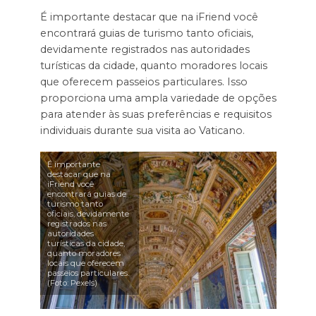
É importante destacar que na iFriend você
encontrará guias de turismo tanto oficiais,
devidamente registrados nas autoridades
turísticas da cidade, quanto moradores locais
que oferecem passeios particulares. Isso
proporciona uma ampla variedade de opções
para atender às suas preferências e requisitos
individuais durante sua visita ao Vaticano.
É importante
destacar que na
iFriend você
encontrará guias de
turismo tanto
oficiais, devidamente
registrados nas
autoridades
turísticas da cidade,
quanto moradores
locais que oferecem
passeios particulares.
(Foto: Pexels)