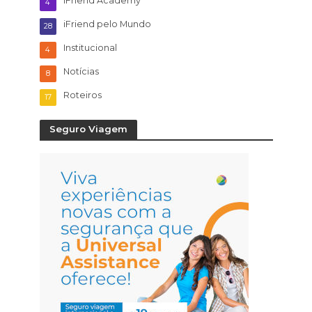
iFriend Academy
4
iFriend pelo Mundo
28
Institucional
4
Notícias
8
Roteiros
17
Seguro Viagem