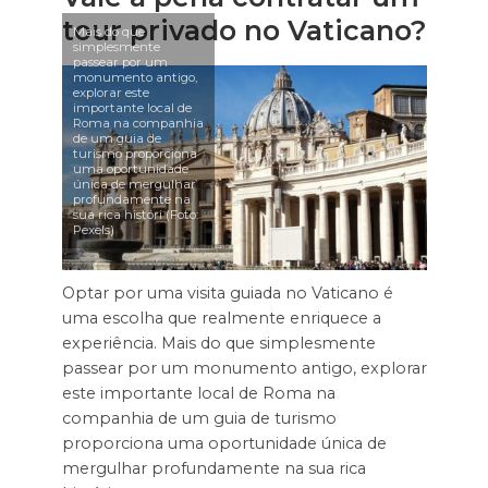
tour privado no Vaticano?
Mais do que
simplesmente
passear por um
monumento antigo,
explorar este
importante local de
Roma na companhia
de um guia de
turismo proporciona
uma oportunidade
única de mergulhar
profundamente na
sua rica históri (Foto:
Pexels)
Optar por uma visita guiada no Vaticano é
uma escolha que realmente enriquece a
experiência. Mais do que simplesmente
passear por um monumento antigo, explorar
este importante local de Roma na
companhia de um guia de turismo
proporciona uma oportunidade única de
mergulhar profundamente na sua rica