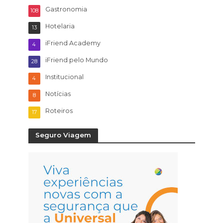
Gastronomia
108
Hotelaria
13
iFriend Academy
4
iFriend pelo Mundo
28
Institucional
4
Notícias
8
Roteiros
17
Seguro Viagem