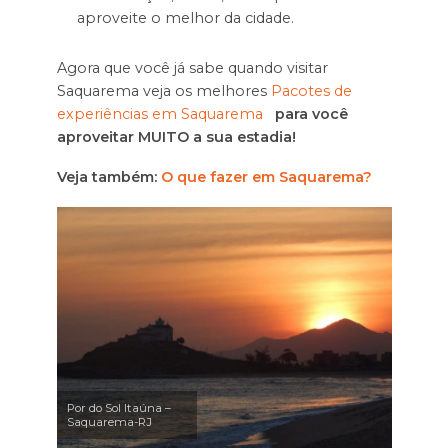
aproveite o melhor da cidade.
Agora que você já sabe quando visitar
Saquarema veja os melhores
Pacotes de
experiências em Saquarema
para você
aproveitar MUITO a sua estadia!
Veja também:
O que fazer em Saquarema?
Por do Sol Itaúna –
Saquarema-RJ