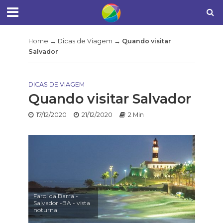
Home
→
Dicas de Viagem
→
Quando visitar
Salvador
DICAS DE VIAGEM
Quando visitar Salvador
17/12/2020
21/12/2020
2 Min
Farol da Barra -
Salvador -BA - vista
noturna