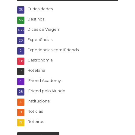
Curiosidades
36
Destinos
56
Dicas de Viagem
636
Experiências
23
Experiencias com iFriends
2
Gastronomia
108
Hotelaria
13
iFriend Academy
4
iFriend pelo Mundo
28
Institucional
4
Notícias
8
Roteiros
17