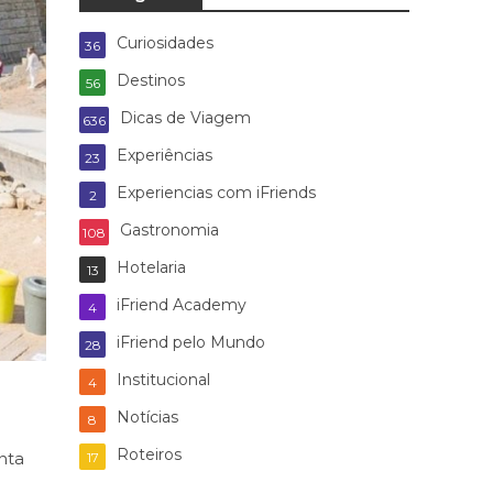
Curiosidades
36
Destinos
56
Dicas de Viagem
636
Experiências
23
Experiencias com iFriends
2
Gastronomia
108
Hotelaria
13
iFriend Academy
4
iFriend pelo Mundo
28
Institucional
4
Notícias
8
Roteiros
nta
17