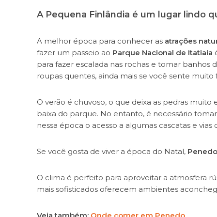
A Pequena Finlândia é um lugar lindo 
A melhor época para conhecer as
atrações natu
fazer um passeio ao
Parque Nacional de Itatiaia
é
para fazer escalada nas rochas e tomar banhos d
roupas quentes, ainda mais se você sente muito f
O verão é chuvoso, o que deixa as pedras muito e
baixa do parque. No entanto, é necessário toma
nessa época o acesso a algumas cascatas e via
Se você gosta de viver a época do Natal,
Pened
O clima é perfeito para aproveitar a atmosfera rú
mais sofisticados oferecem ambientes aconchega
Veja também:
Onde comer em Penedo