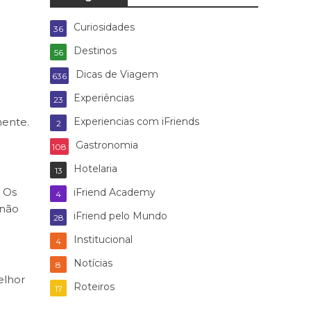
Curiosidades
36
Destinos
56
Dicas de Viagem
636
Experiências
23
mente.
Experiencias com iFriends
2
Gastronomia
108
Hotelaria
13
. Os
iFriend Academy
4
 não
iFriend pelo Mundo
28
Institucional
4
Notícias
8
elhor
Roteiros
17