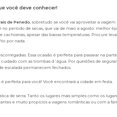
que você deve conhecer!
rais de Penedo
, sobretudo se você vai aproveitar a viagem
 no período de secas, que vai de maio a agosto: melhor é
e cachoeiras, apesar das baixas temperaturas. Procure leva
rio por nada.
scorregadias. Essa ocasião é perfeita para passear na parte
r cuidado com as trombas d´água. Por questões de seguran
s de escalada permanecem fechados.
o
é perfeita para você! Você encontrará a cidade em festa.
stica de serra. Tanto os lugares mais simples como os lugar
ntes e muito propícios a viagens românticas ou com a fam