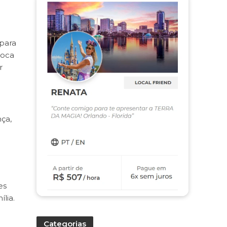
 para
poca
r
ça,
es
ília.
Categorias