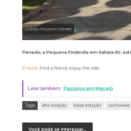
Guarda-chuvas em Penedo
Penedo, a Pequena Finlândia em Itatiaia-RJ, está
iFriend
. Find a friend, enjoy the ride.
Leia também:
Passeios em Maceió
Tags
alta estação
baixa estação
cachoeiras
Você pode se interessar...