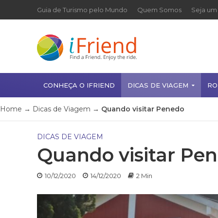
Guia de Turismo pelo Mundo
Quem Somos
Seja um 
CONHEÇA O IFRIEND
DICAS DE VIAGEM
RO
Home
→
Dicas de Viagem
→
Quando visitar Penedo
DICAS DE VIAGEM
Quando visitar Pe
10/12/2020
14/12/2020
2 Min