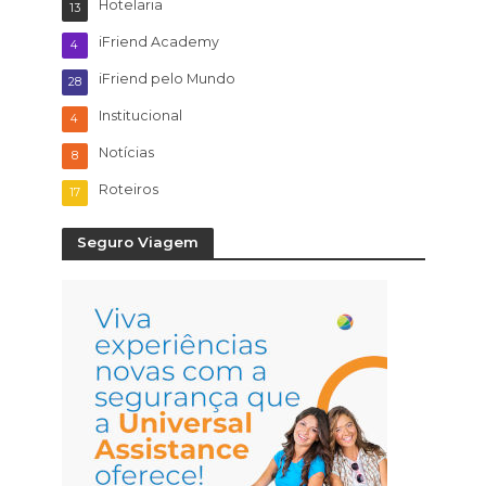
Hotelaria
13
iFriend Academy
4
iFriend pelo Mundo
28
Institucional
4
Notícias
8
Roteiros
17
Seguro Viagem