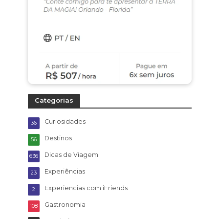
Categorias
Curiosidades
36
Destinos
56
Dicas de Viagem
636
Experiências
23
Experiencias com iFriends
2
Gastronomia
108