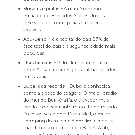
Museus e praias –
Ajman é o menor
emirado dos Emirados Árabes Unidos –
nele você encontra praias e museus
incríveis.
Abu-Dahbi
– é a capital do país 87% da
área total do país e a segunda cidade mais
populosa.
Ilhas fictícias –
Palm Jumeirah e Palm
Jebel Ali são arquipélagos artificiais criados
em Dubai.
Dubai dos records
– Dubai é conhecida
como a cidade do exagero: O maior prédio
do mundo Burj Khalifa, o elevador mais
rápido e o restaurante mais alto do mundo.
O acesso se dá pelo Dubai Mall, o maior
shopping do mundo! Além disso, o hotel
mais luxuoso do mundo, o Burj Al Arab,
possui 60 andares e paredes revestidas de