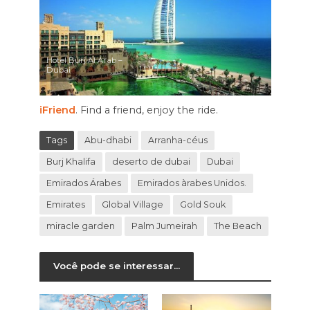
Hotel Burj Al Arab –
Dubai
iFriend
. Find a friend, enjoy the ride.
Tags
Abu-dhabi
Arranha-céus
Burj Khalifa
deserto de dubai
Dubai
Emirados Árabes
Emirados àrabes Unidos.
Emirates
Global Village
Gold Souk
miracle garden
Palm Jumeirah
The Beach
Você pode se interessar...