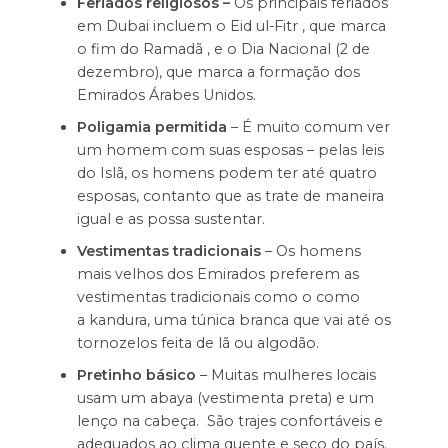
Feriados religiosos –
Os principais feriados
em Dubai incluem o Eid ul-Fitr , que marca
o fim do Ramadã , e o Dia Nacional (2 de
dezembro), que marca a formação dos
Emirados Árabes Unidos.
Poligamia permitida
– É muito comum ver
um homem com suas esposas – pelas leis
do Islã, os homens podem ter até quatro
esposas, contanto que as trate de maneira
igual e as possa sustentar.
Vestimentas tradicionais
– Os homens
mais velhos dos Emirados preferem as
vestimentas tradicionais como o como
a kandura, uma túnica branca que vai até os
tornozelos feita de lã ou algodão.
Pretinho básico
– Muitas mulheres locais
usam um abaya (vestimenta preta) e um
lenço na cabeça. São trajes confortáveis e
adequados ao clima quente e seco do país.