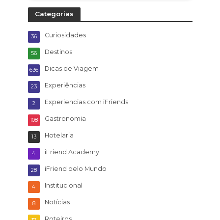
Categorias
Curiosidades
36
Destinos
56
Dicas de Viagem
636
Experiências
23
Experiencias com iFriends
2
Gastronomia
108
Hotelaria
13
iFriend Academy
4
iFriend pelo Mundo
28
Institucional
4
Notícias
8
Roteiros