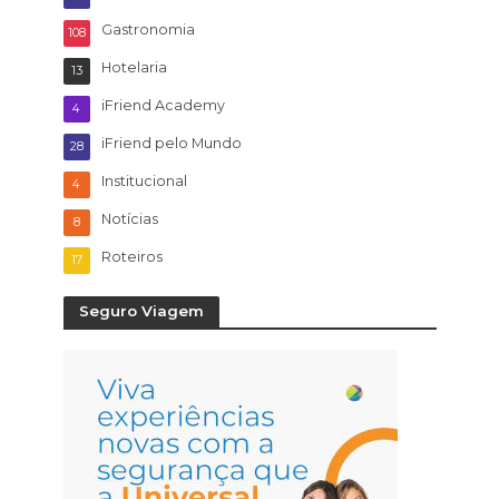
Gastronomia
108
Hotelaria
13
iFriend Academy
4
iFriend pelo Mundo
28
Institucional
4
Notícias
8
Roteiros
17
Seguro Viagem