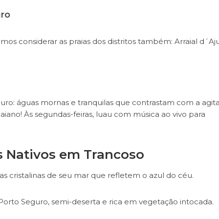
uro
s considerar as praias dos distritos também: Arraial d´Aj
uro: águas mornas e tranquilas que contrastam com a agit
 baiano! Às segundas-feiras, luau com música ao vivo para
os Nativos em Trancoso
s cristalinas de seu mar que refletem o azul do céu.
orto Seguro, semi-deserta e rica em vegetação intocada.