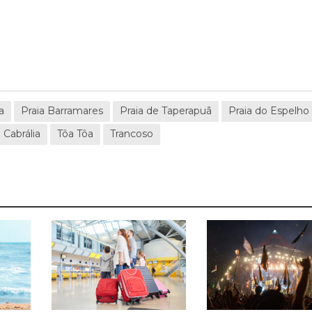
a
Praia Barramares
Praia de Taperapuã
Praia do Espelho
 Cabrália
Tôa Tôa
Trancoso