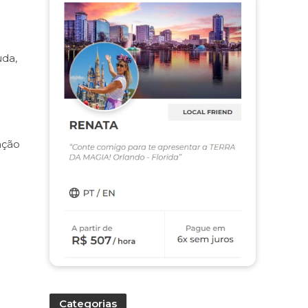
uda,
ação
Categorias