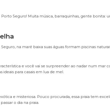
orto Seguro! Muita música, barraquinhas, gente bonita: 
elha
 Seguro, na maré baixa suas águas formam piscinas naturai
cterística e você vai se surpreender ao nadar num mar 
as ideais para casais em lua de mel.
exótica e misteriosa. Pouco procurada, essa praia tem exce
passar o dia na praia.