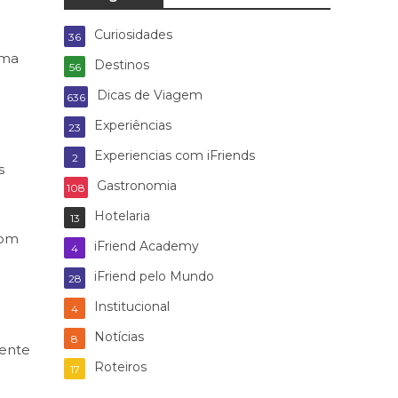
Curiosidades
36
uma
Destinos
56
Dicas de Viagem
636
Experiências
23
Experiencias com iFriends
2
s
Gastronomia
108
Hotelaria
13
com
iFriend Academy
4
iFriend pelo Mundo
28
Institucional
4
Notícias
8
lente
Roteiros
17