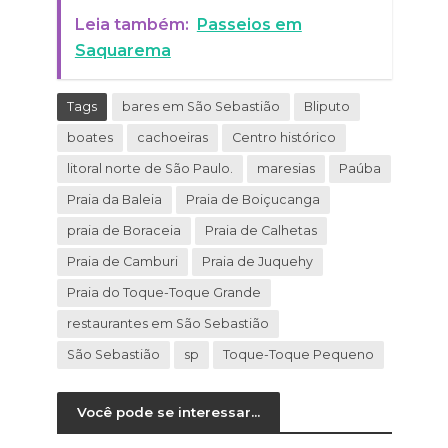
Leia também:
Passeios em
Saquarema
Tags
bares em São Sebastião
Bliputo
boates
cachoeiras
Centro histórico
litoral norte de São Paulo.
maresias
Paúba
Praia da Baleia
Praia de Boiçucanga
praia de Boraceia
Praia de Calhetas
Praia de Camburi
Praia de Juquehy
Praia do Toque-Toque Grande
restaurantes em São Sebastião
São Sebastião
sp
Toque-Toque Pequeno
Você pode se interessar...