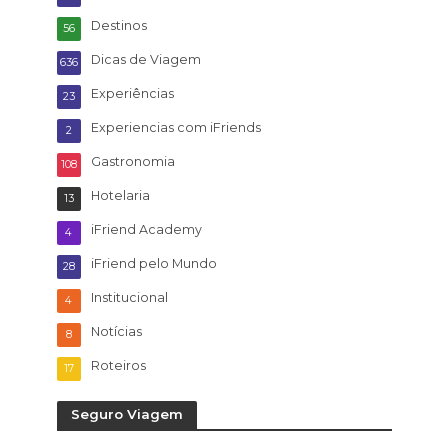
Destinos
56
Dicas de Viagem
636
Experiências
23
Experiencias com iFriends
2
Gastronomia
108
Hotelaria
13
iFriend Academy
4
iFriend pelo Mundo
28
Institucional
4
Notícias
8
Roteiros
17
Seguro Viagem