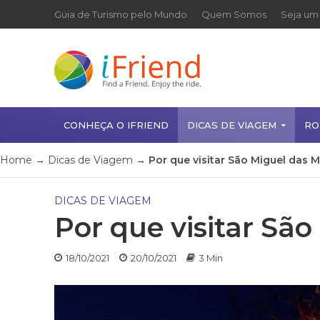
Guia de Turismo pelo Mundo
Quem Somos
Seja um 
CONHEÇA O IFRIEND
DICAS DE VIAGEM
RO
Home
→
Dicas de Viagem
→
Por que visitar São Miguel das 
DICAS DE VIAGEM
Por que visitar Sã
18/10/2021
20/10/2021
3 Min