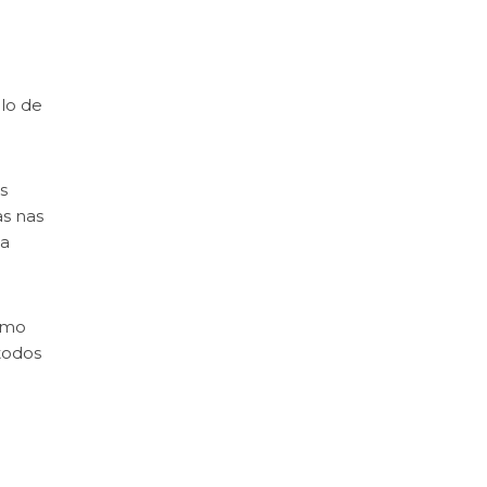
lo de
s
as nas
ta
como
todos