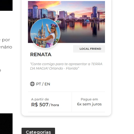
 por
enário
e
Categorias