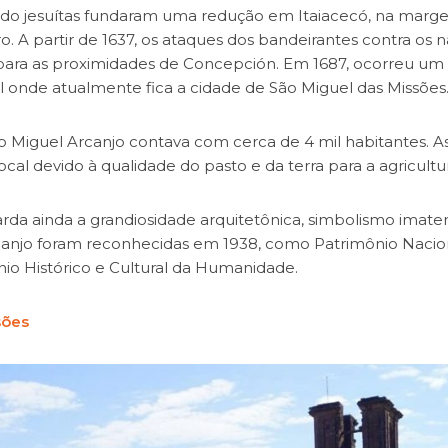
ando jesuítas fundaram uma redução em Itaiacecó, na mar
ro. A partir de 1637, os ataques dos bandeirantes contra os n
para as proximidades de Concepción. Em 1687, ocorreu um
l onde atualmente fica a cidade de São Miguel das Missões
Miguel Arcanjo contava com cerca de 4 mil habitantes. A
l devido à qualidade do pasto e da terra para a agricultur
rda ainda a grandiosidade arquitetônica, simbolismo imater
rcanjo foram reconhecidas em 1938, como Patrimônio Nacion
io Histórico e Cultural da Humanidade.
sões