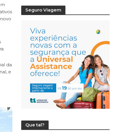
gem
Seguro Viagem
ativos
 novo
.
s
a.
ial da
al, e
Que tal?