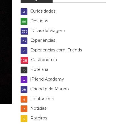
Curiosidades
36
Destinos
56
Dicas de Viagem
636
Experiências
23
Experiencias com iFriends
2
Gastronomia
108
Hotelaria
13
iFriend Academy
4
iFriend pelo Mundo
28
Institucional
4
Notícias
8
Roteiros
17