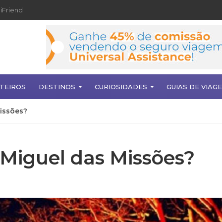
iFriend
TEIROS
DESTINOS
CURIOSIDADES
GUIAS DE VIAG
Missões?
o Miguel das Missões?