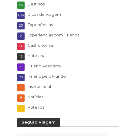
Destinos
56
Dicas de Viagem
636
Experiências
23
Experiencias com iFriends
2
Gastronomia
108
Hotelaria
13
iFriend Academy
4
iFriend pelo Mundo
28
Institucional
4
Notícias
8
Roteiros
17
Seguro Viagem