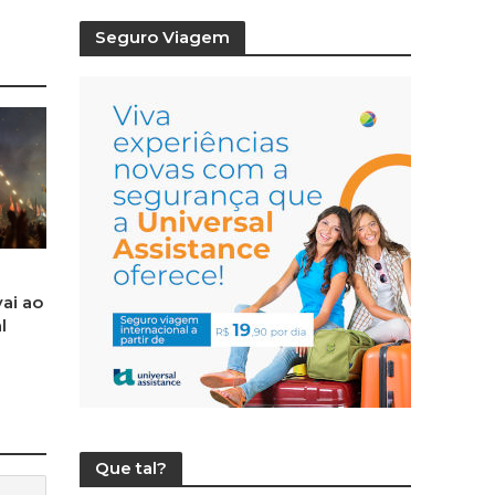
Seguro Viagem
ai ao
l
Que tal?