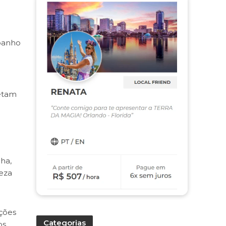
 banho
letam
ha,
leza
ações
Categorias
os