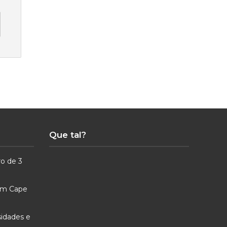
Que tal?
ro de 3
 em Cape
sidades e