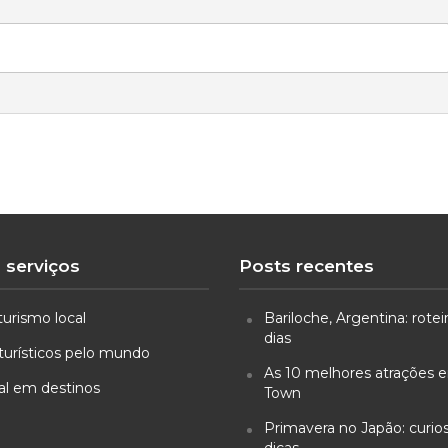
 serviços
Posts recentes
turismo local
Bariloche, Argentina: rotei
dias
turísticos pelo mundo
As 10 melhores atrações
ual em destinos
Town
Primavera no Japão: curio