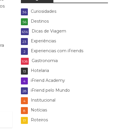
os
Curiosidades
36
Destinos
56
Dicas de Viagem
636
Experiências
23
ra
Experiencias com iFriends
2
Gastronomia
108
Hotelaria
13
iFriend Academy
4
iFriend pelo Mundo
28
Institucional
4
Notícias
8
Roteiros
17