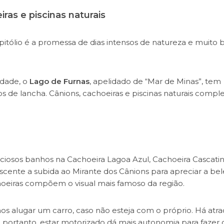
ras e piscinas naturais
pitólio é a promessa de dias intensos de natureza e muito
idade, o
Lago de Furnas
, apelidado de “Mar de Minas”, tem
s de lancha. Cânions, cachoeiras e piscinas naturais comp
iciosos banhos na Cachoeira Lagoa Azul, Cachoeira Cascatin
scente a subida ao Mirante dos Cânions para apreciar a be
hoeiras compõem o visual mais famoso da região.
mos alugar um carro, caso não esteja com o próprio. Há atr
, portanto, estar motorizado dá mais autonomia para fazer 