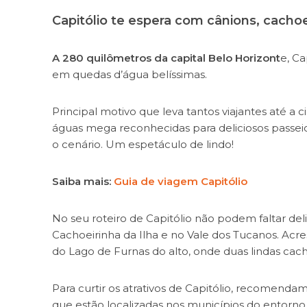
Capitólio te espera com cânions, cachoei
A 280 quilômetros da capital Belo Horizont
e, Ca
em quedas d’água belíssimas.
Principal motivo que leva tantos viajantes até a c
águas mega reconhecidas para deliciosos passeio
o cenário. Um espetáculo de lindo!
Saiba mais:
Guia de viagem Capitólio
No seu roteiro de Capitólio não podem faltar del
Cachoeirinha da Ilha e no Vale dos Tucanos. Acre
do Lago de Furnas do alto, onde duas lindas cac
Para curtir os atrativos de Capitólio, recomenda
que estão localizadas nos municípios do entorno