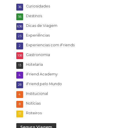
Curiosidades
36
Destinos
56
Dicas de Viagem
636
Experiências
23
Experiencias com iFriends
2
Gastronomia
108
Hotelaria
13
iFriend Academy
4
iFriend pelo Mundo
28
Institucional
4
Notícias
8
Roteiros
17
Seguro Viagem