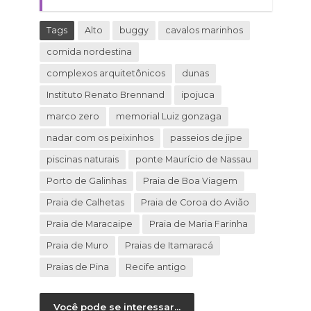
Tags
Alto
buggy
cavalos marinhos
comida nordestina
complexos arquitetônicos
dunas
Instituto Renato Brennand
ipojuca
marco zero
memorial Luiz gonzaga
nadar com os peixinhos
passeios de jipe
piscinas naturais
ponte Maurício de Nassau
Porto de Galinhas
Praia de Boa Viagem
Praia de Calhetas
Praia de Coroa do Avião
Praia de Maracaipe
Praia de Maria Farinha
Praia de Muro
Praias de Itamaracá
Praias de Pina
Recife antigo
Você pode se interessar...