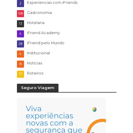
Experiencias com iFriends
2
Gastronomia
108
Hotelaria
13
iFriend Academy
4
iFriend pelo Mundo
28
Institucional
4
Notícias
8
Roteiros
17
Seguro Viagem