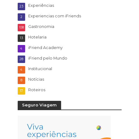
Experiências
23
Experiencias com iFriends
2
Gastronomia
108
Hotelaria
13
iFriend Academy
4
iFriend pelo Mundo
28
Institucional
4
Notícias
8
Roteiros
17
Seguro Viagem