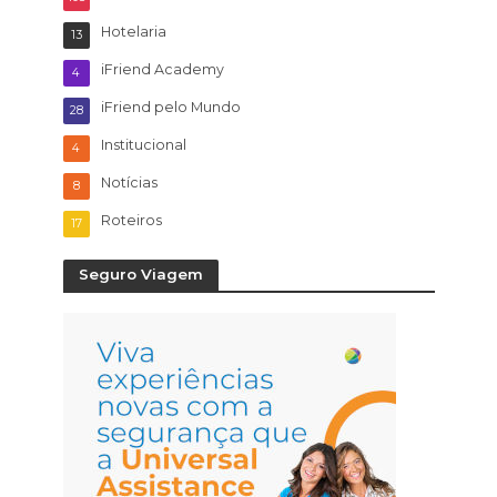
Hotelaria
13
iFriend Academy
4
iFriend pelo Mundo
28
Institucional
4
Notícias
8
Roteiros
17
Seguro Viagem