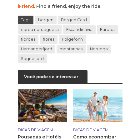
iFriend
. Find a friend, enjoy the ride.
Tags
bergen
Bergen Card
coroa norueguesa
Escandinávia
Europa
fiordes
flores
Folgefonn
Hardangerfjord
montanhas
Noruega
Sognefjord
Você pode se interessar...
DICAS DE VIAGEM
DICAS DE VIAGEM
Pousadas e Hotéis
Como economizar