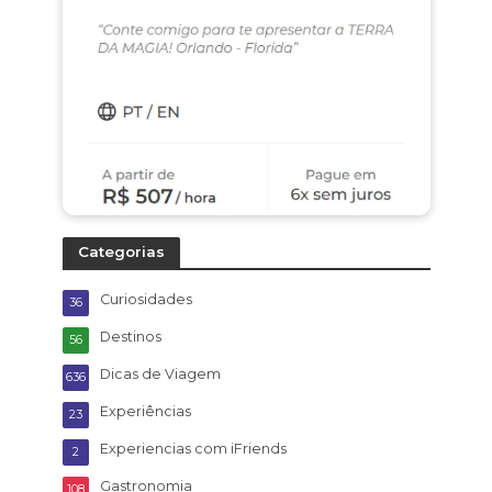
Categorias
Curiosidades
36
Destinos
56
Dicas de Viagem
636
Experiências
23
Experiencias com iFriends
2
Gastronomia
108