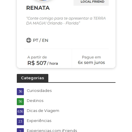
Categorias
Curiosidades
36
Destinos
56
Dicas de Viagem
636
Experiências
23
Experiencias com iFriends
2