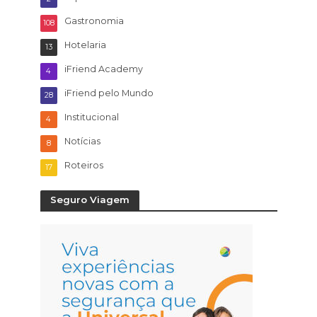
Gastronomia
108
Hotelaria
13
iFriend Academy
4
iFriend pelo Mundo
28
Institucional
4
Notícias
8
Roteiros
17
Seguro Viagem