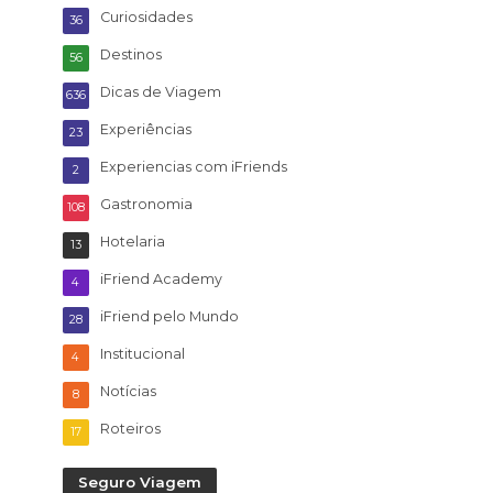
Curiosidades
36
Destinos
56
Dicas de Viagem
636
Experiências
23
Experiencias com iFriends
2
Gastronomia
108
Hotelaria
13
iFriend Academy
4
iFriend pelo Mundo
28
Institucional
4
Notícias
8
Roteiros
17
Seguro Viagem