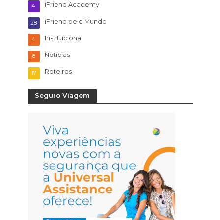
iFriend Academy
4
iFriend pelo Mundo
28
Institucional
4
Notícias
8
Roteiros
17
Seguro Viagem