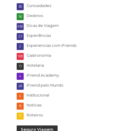
Curiosidades
36
Destinos
56
Dicas de Viagem
636
Experiências
23
Experiencias com iFriends
2
Gastronomia
108
Hotelaria
13
iFriend Academy
4
iFriend pelo Mundo
28
Institucional
4
Notícias
8
Roteiros
17
Seguro Viagem