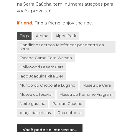
na Serra Gaúcha, tem inúmeras atrações para
você aproveitar!
iFriend
. Find a friend, enjoy the ride.
Tags
A Mina
Alpen Park
Bondinhos aéreos Teleféricos por dentro da
serra
Escape Game Caro Watson
Hollywood Dream Cars
lago Joaquina Rita Bier
Mundo do Chocolate Lugano
Museu de Cera
Museu do festival
Museu do Perfume Fragram
Noite gaucha
Parque Gaúcho
praça das etnias
Rua coberta
Você pode se interessar...