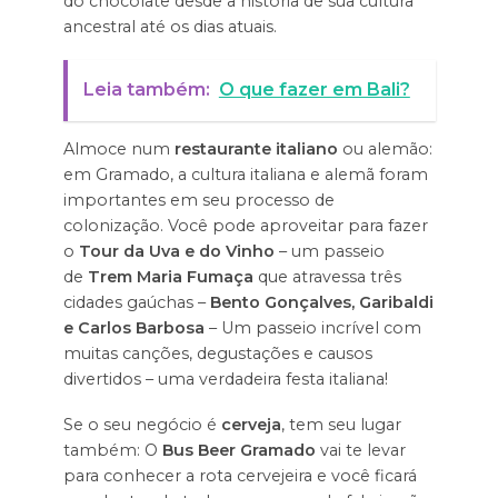
do chocolate desde a história de sua cultura
ancestral até os dias atuais.
Leia também:
O que fazer em Bali?
Almoce num
restaurante italiano
ou alemão:
em Gramado, a cultura italiana e alemã foram
importantes em seu processo de
colonização. Você pode aproveitar para fazer
o
Tour da Uva e do Vinho
– um passeio
de
Trem
Maria Fumaça
que atravessa três
cidades gaúchas –
Bento Gonçalves, Garibaldi
e Carlos Barbosa
– Um passeio incrível com
muitas canções, degustações e causos
divertidos – uma verdadeira festa italiana!
Se o seu negócio é
cerveja
, tem seu lugar
também: O
Bus Beer Gramado
vai te levar
para conhecer a rota cervejeira e você ficará