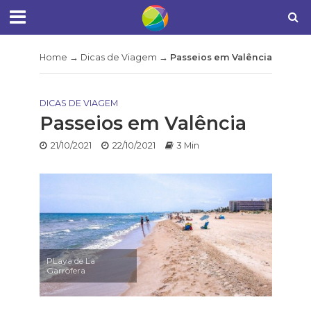
Home
→
Dicas de Viagem
→
Passeios em Valência
DICAS DE VIAGEM
Passeios em Valência
21/10/2021
22/10/2021
3 Min
PLaya de La
Garrofera