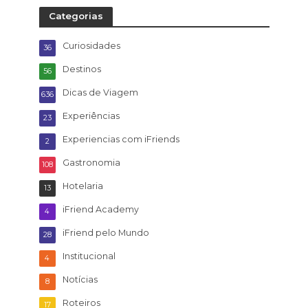
Categorias
Curiosidades
36
Destinos
56
Dicas de Viagem
636
Experiências
23
Experiencias com iFriends
2
Gastronomia
108
Hotelaria
13
iFriend Academy
4
iFriend pelo Mundo
28
Institucional
4
Notícias
8
Roteiros
17