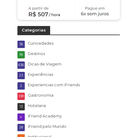
Categorias
Curiosidades
36
Destinos
56
Dicas de Viagem
636
Experiências
23
Experiencias com iFriends
2
Gastronomia
108
Hotelaria
13
iFriend Academy
4
iFriend pelo Mundo
28
Institucional