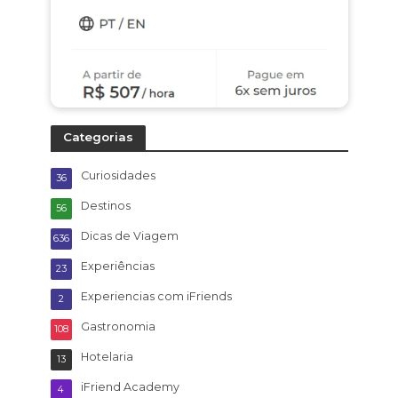
Categorias
Curiosidades
36
Destinos
56
Dicas de Viagem
636
Experiências
23
Experiencias com iFriends
2
Gastronomia
108
Hotelaria
13
iFriend Academy
4