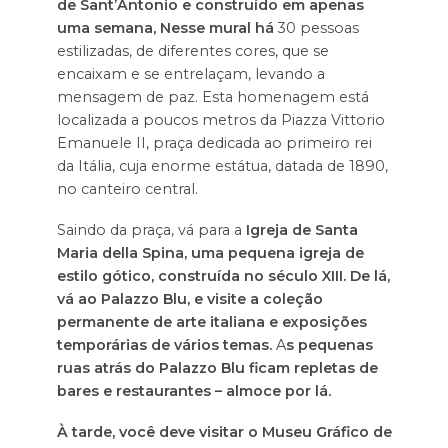
de Sant’Antonio e construído em apenas
uma semana, Nesse mural há
30 pessoas
estilizadas, de diferentes cores, que se
encaixam e se entrelaçam, levando a
mensagem de paz. Esta homenagem está
localizada a poucos metros da Piazza Vittorio
Emanuele II, praça dedicada ao primeiro rei
da Itália, cuja enorme estátua, datada de 1890,
no canteiro central.
Saindo da praça, vá para a
Igreja de Santa
Maria della Spina,
uma pequena igreja de
estilo gótico, construída no século XIII. De lá,
vá ao
Palazzo Blu
, e visite a coleção
permanente de arte italiana e exposições
temporárias de vários temas
.
A
s
pequenas
ruas atrás do Palazzo Blu ficam repletas de
bares e restaurantes – almoce por lá.
À tarde, você deve visitar o
Museu Gráfico de