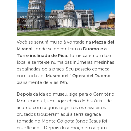
Torre de Pisa e Museo
Dell Opera del
Duomo
Você se sentirá muito à vontade na
Piazza dei
Miracoli
, onde se encontram o
Duomo e a
Torre inclinada de Pisa
. Tome café num bar
local e sente-se numa das inúmeras mesinhas
espalhadas pela praça. Seu passeio começa
com a ida ao
Museo dell´Opera del Duomo
,
diariamente de 9 às 19h.
Depois da ida ao museu, siga para o Cemitério
Monumental, um lugar cheio de história – de
acordo com alguns registros os cavaleiros
cruzados trouxeram aqui a terra sagrada
tomada no Monte Gólgota (onde Jesus foi
crucificado). Depois do almoço em algum