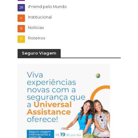
iFriend pelo Mundo
28
Institucional
4
Notícias
8
Roteiros
17
Seguro Viagem