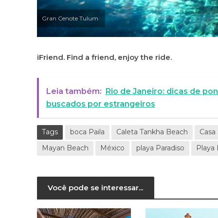
Gran Cenote Tulum
iFriend. Find a friend, enjoy the ride.
Leia também:
Rio de Janeiro: dicas de po
buscados por estrangeiros
Tags
boca Paila
Caleta Tankha Beach
Casa 
Mayan Beach
México
playa Paradiso
Playa
Você pode se interessar...