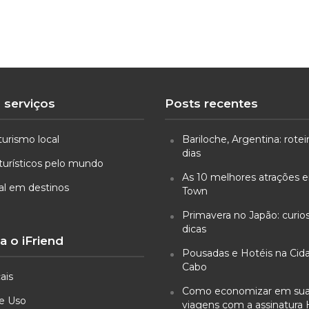
 serviços
Posts recentes
turismo local
Bariloche, Argentina: rotei
dias
turísticos pelo mundo
As 10 melhores atrações
ual em destinos
Town
Primavera no Japão: curio
dicas
 o iFriend
Pousadas e Hotéis na Cid
Cabo
ais
Como economizar em su
e Uso
viagens com a assinatura 