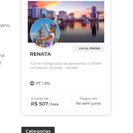
bano,
na
é
Categorias