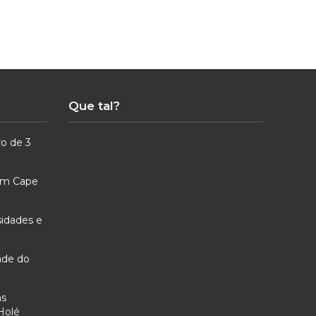
Que tal?
ro de 3
 em Cape
sidades e
ade do
as
Holé