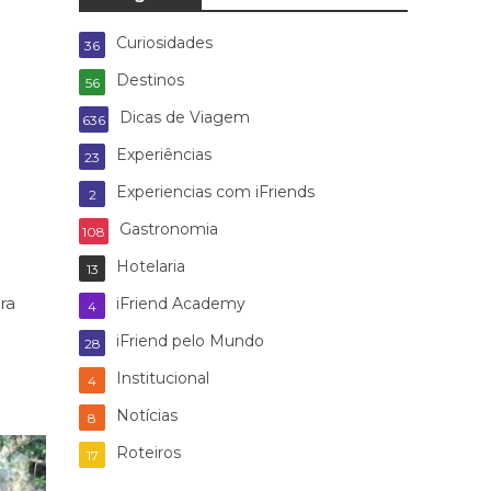
Curiosidades
36
Destinos
56
Dicas de Viagem
636
Experiências
23
Experiencias com iFriends
2
Gastronomia
108
Hotelaria
13
ra
iFriend Academy
4
iFriend pelo Mundo
28
Institucional
4
Notícias
8
Roteiros
17