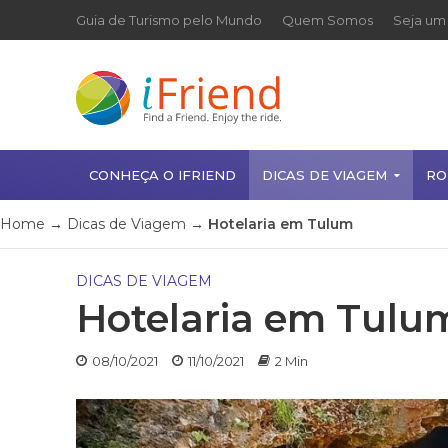
Guia de Turismo pelo Mundo
Quem Somos
Seja um 
CONHEÇA O IFRIEND
DICAS DE VIAGEM
RO
Home
→
Dicas de Viagem
→
Hotelaria em Tulum
DICAS DE VIAGEM
Hotelaria em Tulu
08/10/2021
11/10/2021
2 Min