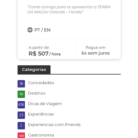
Categorias
Curiosidades
36
Destinos
56
Dicas de Viagem
636
Experiências
23
Experiencias com iFriends
2
Gastronomia
108