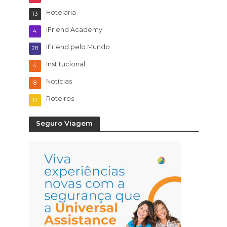
Hotelaria
13
iFriend Academy
4
iFriend pelo Mundo
28
Institucional
4
Notícias
8
Roteiros
17
Seguro Viagem