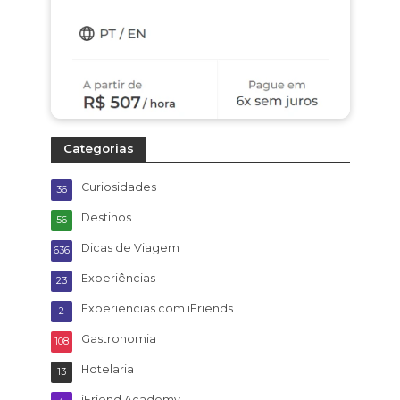
Categorias
Curiosidades
36
Destinos
56
Dicas de Viagem
636
Experiências
23
Experiencias com iFriends
2
Gastronomia
108
Hotelaria
13
iFriend Academy