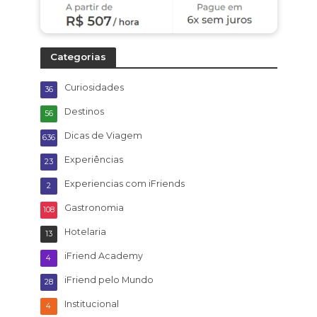
Categorias
Curiosidades
36
Destinos
56
Dicas de Viagem
636
Experiências
23
Experiencias com iFriends
2
Gastronomia
108
Hotelaria
13
iFriend Academy
4
iFriend pelo Mundo
28
Institucional
4