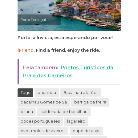
Porto Portugal
Porto, a Invicta, está esperando por você!
iFriend
. Find a friend, enjoy the ride.
Leia também:
Pontos Turísticos da
Praia dos Carneiros
Tags
bacalhau
Bacalhau a lafões
bacalhau Gomes de Sá
barriga de freira
bifana
caldeirada de bacalhau
doces portugueses
lagareiro
ovos moles de aveiros
papo de anjo