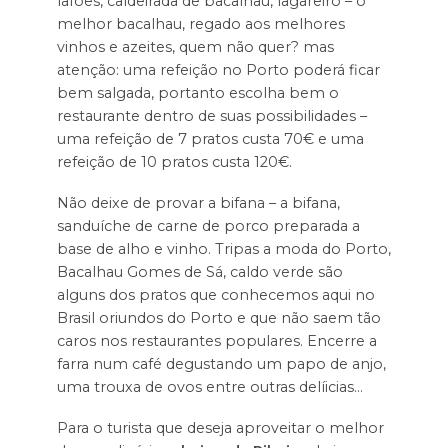
lafões, caldeirada de bacalhau, lagareiro – o
melhor bacalhau, regado aos melhores
vinhos e azeites, quem não quer? mas
atenção: uma refeição no Porto poderá ficar
bem salgada, portanto escolha bem o
restaurante dentro de suas possibilidades –
uma refeição de 7 pratos custa 70€ e uma
refeição de 10 pratos custa 120€.
Não deixe de provar a bifana – a bifana,
sanduíche de carne de porco preparada a
base de alho e vinho. Tripas a moda do Porto,
Bacalhau Gomes de Sá, caldo verde são
alguns dos pratos que conhecemos aqui no
Brasil oriundos do Porto e que não saem tão
caros nos restaurantes populares. Encerre a
farra num café degustando um papo de anjo,
uma trouxa de ovos entre outras delíicias…
Para o turista que deseja aproveitar o melhor