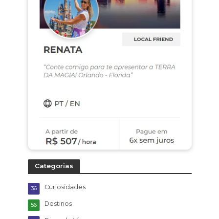
Categorias
Curiosidades
36
Destinos
56