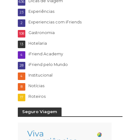
Dicas de Viagem
636
Experiências
23
Experiencias com iFriends
2
Gastronomia
108
Hotelaria
13
iFriend Academy
4
iFriend pelo Mundo
28
Institucional
4
Notícias
8
Roteiros
17
Seguro Viagem