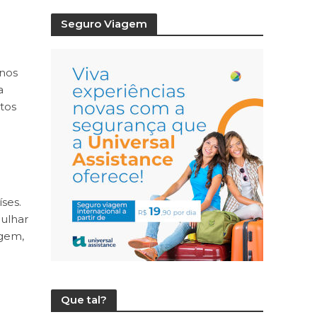
Seguro Viagem
inos
a
tos
ses.
gulhar
agem,
Que tal?