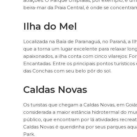
atrações. O Parque Unipraias, por exemplo, é um
beira-mar da Praia Central, é onde se concentra
Ilha do Mel
Localizada na Baía de Paranaguá, no Paraná, a Il
que a torna um lugar excelente para relaxar long
apaixonados, a ilha conta com cinco vilarejos: For
Encantadas. Entre os principais pontos turísticos
das Conchas com seu belo pôr do sol.
Caldas Novas
Os turistas que chegam a Caldas Novas, em Goiás
considerada a maior estância hidrotermal do mund
público, que encontram por lá atividades recreativ
Caldas Novas é queridinha por seus parques aqu
Park.