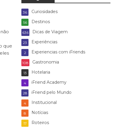
Curiosidades
36
Destinos
56
 não
Dicas de Viagem
636
Experiências
23
ro que
Experiencias com iFriends
eles
2
Gastronomia
108
Hotelaria
13
iFriend Academy
4
iFriend pelo Mundo
28
Institucional
4
Notícias
8
Roteiros
17