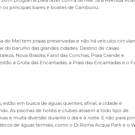
 bom programa para fazer com a família. Já a Avenida Atlân
m os principais bares e boates de Camboriú.
ha do Mel tem praias preservadas e não há veículos circulan
e do barulho das grandes cidades. Destino de casais
taleza, Nova Brasília, Farol das Conchas, Praia Grande e
 estão a Gruta das Encantadas, a Praia das Encantadas e o F
, estão em busca de águas quentes, afinal, a cidade é
o. As piscinas de hotéis e clubes atraem a todo tipo de
as e muita diversão durante o dia e à noite. E não para por 
áticos de águas termais, como o Di Roma Acqua Park e o 