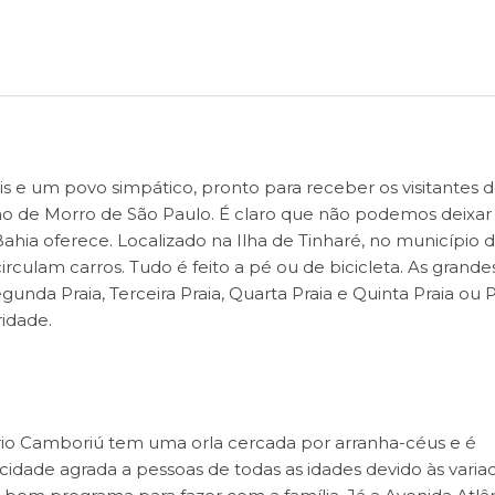
 e um povo simpático, pronto para receber os visitantes 
ição de Morro de São Paulo. É claro que não podemos deixar
a Bahia oferece. Localizado na Ilha de Tinharé, no município 
rculam carros. Tudo é feito a pé ou de bicicleta. As grande
egunda Praia, Terceira Praia, Quarta Praia e Quinta Praia ou P
idade.
ário Camboriú tem uma orla cercada por arranha-céus e é
idade agrada a pessoas de todas as idades devido às varia