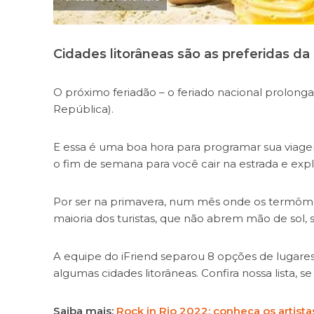
Cidades litorâneas são as preferidas da 
O próximo feriadão – o feriado nacional prolong
República).
E essa é uma boa hora para programar sua viag
o fim de semana para você cair na estrada e expl
Por ser na primavera, num mês onde os termômet
maioria dos turistas, que não abrem mão de sol, 
A equipe do iFriend separou 8 opções de lugares 
algumas cidades litorâneas. Confira nossa lista, s
Saiba mais:
Rock in Rio 2022: conheça os artist