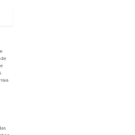
de
 de
de
s
raia
das