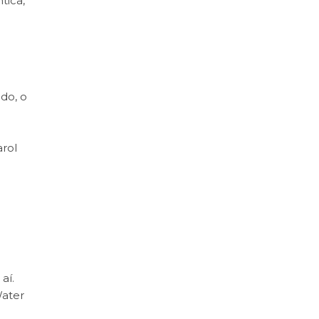
tica,
do, o
arol
aí.
Water