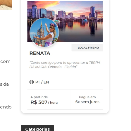
a com
s da
 sendo
Categorias